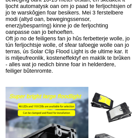
ljocht automatysk oan om jo paad te ferljochtsjen of
jo te warskôgjen foar besikers. Mei 3 ferstelbere
modi (altyd oan, bewegingssensor,
enerzjybesparring) kinne jo de ferljochting
oanpasse oan jo behoeften.
Oft jo no de feiligens fan jo hûs ferbetterje wolle, jo
tún ferljochtsje wolle, of sfear tafoegje wolle oan jo
terras, ús Solar Clip Flood Light is de ultime kar. It
is miljeufreonlik, kosteneffektyf en maklik te brûken
- alles wat jo nedich binne foar in helderdere,
feiliger bûtenromte.