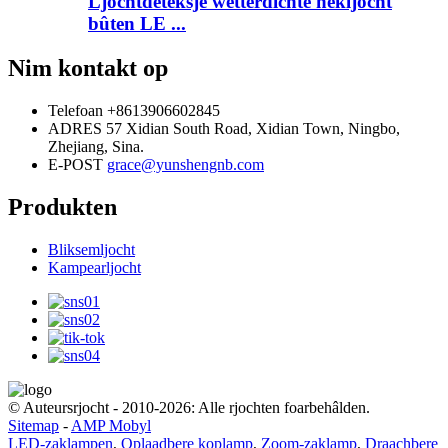
Ljochtdeteksje wetterdichte hekljocht
bûten LE ...
Nim kontakt op
Telefoan
+8613906602845
ADRES
57 Xidian South Road, Xidian Town, Ningbo,
Zhejiang, Sina.
E-POST
grace@yunshengnb.com
Produkten
Bliksemljocht
Kampearljocht
© Auteursrjocht - 2010-2026: Alle rjochten foarbehâlden.
Sitemap
-
AMP Mobyl
LED-zaklampen
,
Oplaadbere koplamp
,
Zoom-zaklamp
,
Draachbere