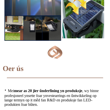
Oer ús
·
Mei
mear as 20 jier ûnderfining yn produksje
, wy binne
profesjoneel ynsette foar ynvestearrings en ûntwikkeling op
lange termyn op it mêd fan R&D en produksje fan LED-
produkten foar bûten.