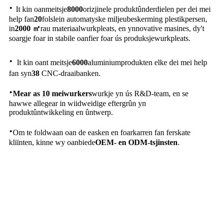
·
It kin oanmeitsje
8000
orizjinele produktûnderdielen per dei mei
help fan
20
folslein automatyske miljeubeskerming plestikpersen,
in
2000 ㎡
rau materiaalwurkpleats, en ynnovative masines, dy't
soargje foar in stabile oanfier foar ús produksjewurkpleats.
·
It kin oant meitsje
6000
aluminiumprodukten elke dei mei help
fan syn
38
CNC-draaibanken.
·
Mear as 10 meiwurkers
wurkje yn ús R&D-team, en se
hawwe allegear in wiidweidige eftergrûn yn
produktûntwikkeling en ûntwerp.
·
Om te foldwaan oan de easken en foarkarren fan ferskate
kliïnten, kinne wy ​​oanbiede
OEM- en ODM-tsjinsten
.