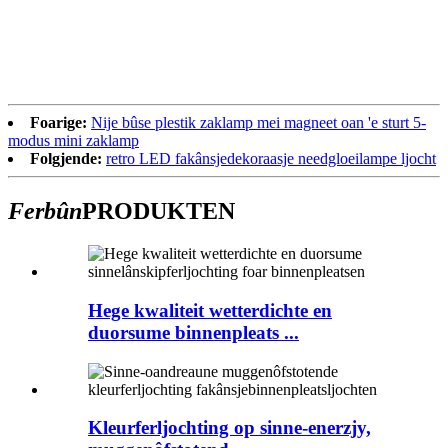
Foarige:
Nije bûse plestik zaklamp mei magneet oan 'e sturt 5-
modus mini zaklamp
Folgjende:
retro LED fakânsjedekoraasje needgloeilampe ljocht
Ferbûn
PRODUKTEN
Hege kwaliteit wetterdichte en
duorsume binnenpleats ...
Kleurferljochting op sinne-enerzjy,