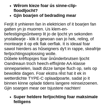
Wêrom kieze foar ús sinne-clip-
floodljocht?
Gjin boarjen of bedrading mear
Ferjit it ynhieren fan in elektricien of it boarjen fan
gatten yn jo muorren. Us klem-en-
befestigingsûntwerp lit jo de ljocht yn sekonden
ynstallearje - klik it gewoan oan jo hek, reling, of
montearje it op elk flak oerflak. It is ideaal foar
sawol hierders as hûseigners dy't in rappe, skeafrije
ferljochtingsoplossing wolle.
Dûbele krêftopsjes foar ûnûnderbrutsen ljocht
Oandreaun troch heech-effisjinte AA-klasse
sinnepanielen, laadt dizze lampe fluch op, sels op
bewolkte dagen. Foar ekstra rêst hat it ek in
wetterdichte TYPE-C oplaadpoarte, sadat jo it
binnen kinne oplade tidens langere reinseizoenen.
Gjin soargen mear oer tsjustere nachten!
Super heldere ferljochting foar maksimale
feiligens