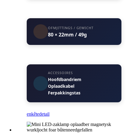
OFMJITTINGS / GEWICHT
80 × 22mm / 49g
ACCESSOIRES
Hoofdbandriem
Oplaadkabel
Ferpakkingstas
enkête
detail