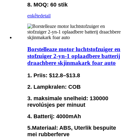
8. MOQ: 60 stik
enkête
detail
Borstelleaze motor luchtstofzuiger en
stofzuiger 2-yn-1 oplaadbere batterij
draachbere skjinmakark foar auto
1. Priis: $12.8–$13.8
2. Lampkralen: COB
3. maksimale snelheid: 130000
revolúsjes per minuut
4. Batterij: 4000mAh
5.Materiaal: ABS, Uterlik bespuite
mei rubberferve