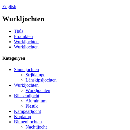
English
Wurkljochten
Thús
Produkten
Wurkljochten
Wurkljochten
Kategoryen
Sinneljochten
Strjitlampe
Lânskipsljochten
Wurkljochten
Wurkljochten
Bliksemljocht
Aluminium
Plestik
Kampearljocht
Koplamp
Binnenljochten
Nachtljocht