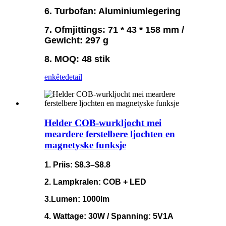
6. Turbofan: Aluminiumlegering
7. Ofmjittings: 71 * 43 * 158 mm /
Gewicht: 297 g
8. MOQ: 48 stik
enkête
detail
Helder COB-wurkljocht mei
meardere ferstelbere ljochten en
magnetyske funksje
1. Priis: $8.3–$8.8
2. Lampkralen: COB + LED
3.Lumen: 1000lm
4. Wattage: 30W / Spanning: 5V1A