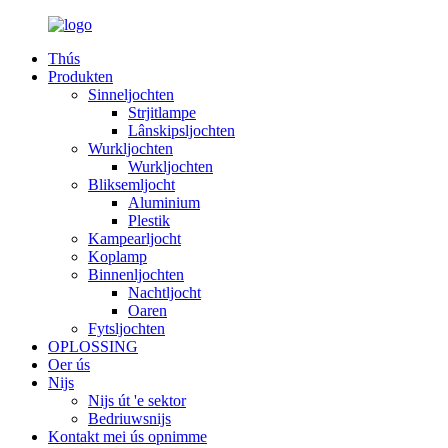
Thús
Produkten
Sinneljochten
Strjitlampe
Lânskipsljochten
Wurkljochten
Wurkljochten
Bliksemljocht
Aluminium
Plestik
Kampearljocht
Koplamp
Binnenljochten
Nachtljocht
Oaren
Fytsljochten
OPLOSSING
Oer ús
Nijs
Nijs út 'e sektor
Bedriuwsnijs
Kontakt mei ús opnimme