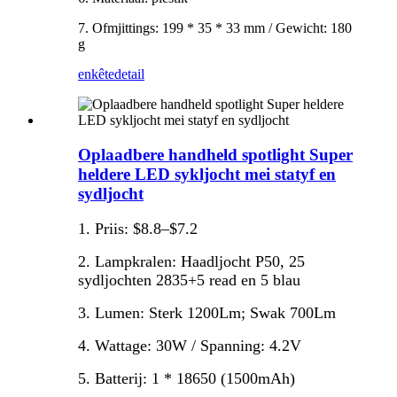
7. Ofmjittings: 199 * 35 * 33 mm / Gewicht: 180
g
enkête
detail
Oplaadbere handheld spotlight Super
heldere LED sykljocht mei statyf en
sydljocht
1. Priis: $8.8–$7.2
2. Lampkralen: Haadljocht P50, 25
sydljochten 2835+5 read en 5 blau
3. Lumen: Sterk 1200Lm; Swak 700Lm
4. Wattage: 30W / Spanning: 4.2V
5. Batterij: 1 * 18650 (1500mAh)