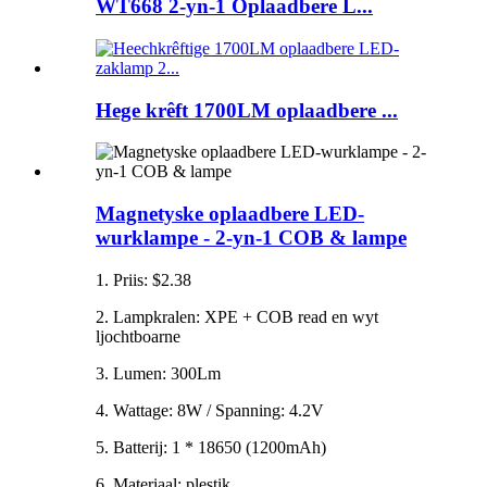
WT668 2-yn-1 Oplaadbere L...
Hege krêft 1700LM oplaadbere ...
Magnetyske oplaadbere LED-
wurklampe - 2-yn-1 COB & lampe
1. Priis: $2.38
2. Lampkralen: XPE + COB read en wyt
ljochtboarne
3. Lumen: 300Lm
4. Wattage: 8W / Spanning: 4.2V
5. Batterij: 1 * 18650 (1200mAh)
6. Materiaal: plestik