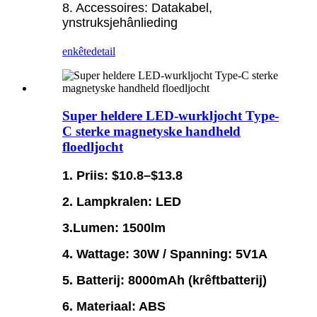
8. Accessoires: Datakabel,
ynstruksjehânlieding
enkête
detail
Super heldere LED-wurkljocht Type-
C sterke magnetyske handheld
floedljocht
1. Priis: $10.8–$13.8
2. Lampkralen: LED
3.Lumen: 1500lm
4. Wattage: 30W / Spanning: 5V1A
5. Batterij: 8000mAh (krêftbatterij)
6. Materiaal: ABS