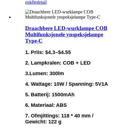
enkête
detail
Draachbere LED-wurklampe COB
Multifunksjonele ynspeksjelampe
Type-C
1. Priis: $4.3–$4.55
2. Lampkralen: COB + LED
3.Lumen: 300lm
4. Wattage: 10W / Spanning: 5V1A
5. Batterij: 1500mAh
6. Materiaal: ABS
7. Ofmjittings: 118 * 40 mm /
Gewicht: 122 g