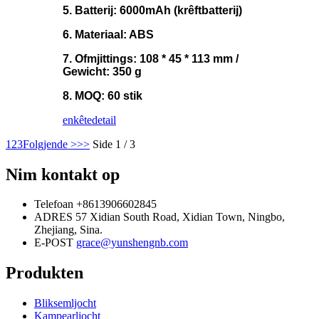
5. Batterij: 6000mAh (krêftbatterij)
6. Materiaal: ABS
7. Ofmjittings: 108 * 45 * 113 mm /
Gewicht: 350 g
8. MOQ: 60 stik
enkête
detail
1
2
3
Folgjende >
>>
Side 1 / 3
Nim kontakt op
Telefoan
+8613906602845
ADRES
57 Xidian South Road, Xidian Town, Ningbo,
Zhejiang, Sina.
E-POST
grace@yunshengnb.com
Produkten
Bliksemljocht
Kampearljocht