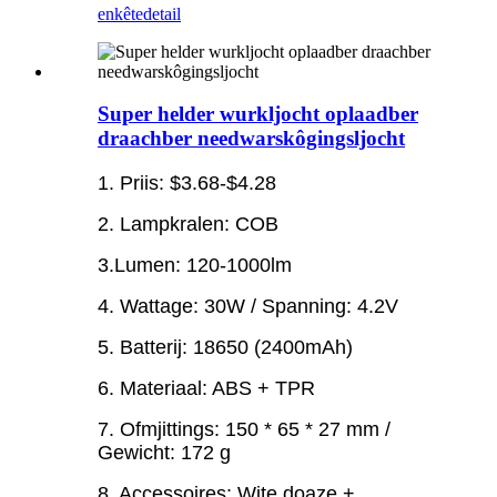
enkête
detail
Super helder wurkljocht oplaadber
draachber needwarskôgingsljocht
1. Priis: $3.68-$4.28
2. Lampkralen: COB
3.Lumen: 120-1000lm
4. Wattage: 30W / Spanning: 4.2V
5. Batterij: 18650 (2400mAh)
6. Materiaal: ABS + TPR
7. Ofmjittings: 150 * 65 * 27 mm /
Gewicht: 172 g
8. Accessoires: Wite doaze +