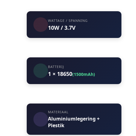
WATTAGE / SPANNING
10W / 3.7V
BATTERIJ
1 × 18650
(1500mAh)
MATERIAAL
Aluminiumlegering +
Plestik