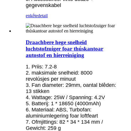
gegevenskabel
enkête
detail
Draachbere hege snelheid
luchtstofzuiger foar thúskantoar
autostof en hierreiniging
1. Priis: 7.2-8
2. maksimale snelheid: 8000
revolúsjes per minuut
3. Fan diameter: 29mm, oantal blêden:
13 stikken
4. Wattage: 25W / Spanning: 4.2V
5. Batterij: 1 * 18650 (4000mAh)
6. Materiaal: ABS, Turbofan:
aluminiumlegering foar loftfeart
7. Ofmjittings: 82 * 34 * 134 mm /
Gewicht: 259 g